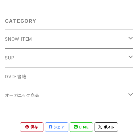
CATEGORY
SNOW ITEM
SNOW SHAPER
SUP
KOSSYMIX SNOWSURF WAX
C4 WATERMAN
DVD・書籍
KOKUA
オーガニック商品
サプリメント
保存
シェア
LINE
ポスト
ZEN NUTRITION
洗剤