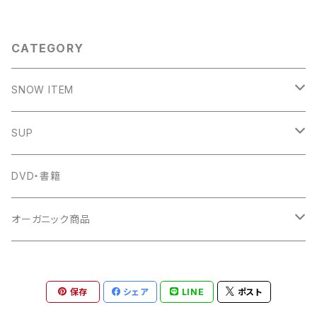
CATEGORY
SNOW ITEM
SNOW SHAPER
SUP
KOSSYMIX SNOWSURF WAX
C4 WATERMAN
DVD・書籍
KOKUA
オーガニック商品
サプリメント
保存
シェア
LINE
ポスト
ZEN NUTRITION
洗剤