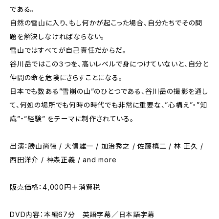
である。
自然の雪山に入り、もし何かが起こった場合、自分たちでその問
題を解決しなければならない。
雪山ではすべてが自己責任だからだ。
谷川岳ではこの３つを、高いレベルで身につけていないと、自分と
仲間の命を危険にさらすことになる。
日本でも数ある”雪崩の山”のひとつである、谷川岳の撮影を通し
て、何処の場所でも何時の時代でも非常に重要な、”心構え”・”知
識”・”経験” をテーマに制作されている。
出演：勝山尚徳 / 大信雄一 / 加治秀之 / 佐藤槙二 / 林 正久 /
西田洋介 / 神森正義 / and more
販売価格：4,000円＋消費税
DVD内容：本編67分 英語字幕／日本語字幕