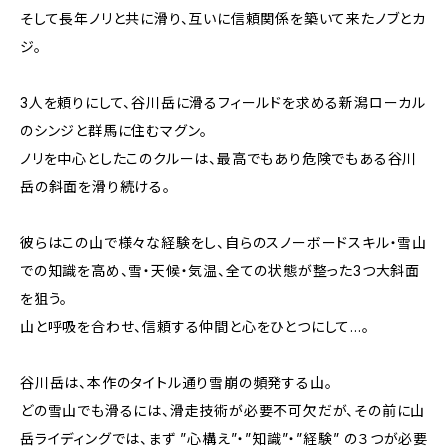
そして長年ノリと共に滑り、互いに信頼関係を築いて来たノブとカ
ジ。
3人を頼りにして、谷川岳に滑るフィールドを求める新潟ローカル
のシンジと群馬に住むマグン。
ノリを中心としたこのクルーは、最高でもあり危険でもある谷川
岳の斜面を滑り続ける。
彼らはこの山で様々な経験をし、自らのスノーボードスキル・雪山
での知識を高め、雪・天候・気温、全ての状態が整った3つ大斜面
を狙う。
山と呼吸を合わせ、信頼する仲間と心をひとつにして…。
谷川岳は、本作のタイトル通り雪崩の頻発する山。
どの雪山でも滑るには、滑走技術が必要不可欠だが、その前に山
岳ライディングでは、まず ”心構え”・”知識”・”経験” の３つが必要