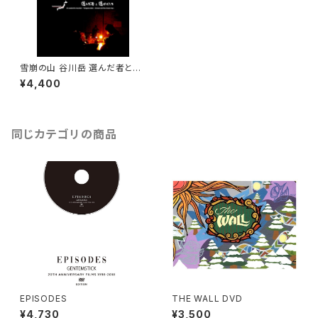
雪崩の山 谷川岳 選んだ者と選
ばれた日
¥4,400
同じカテゴリの商品
EPISODES
THE WALL DVD
¥4,730
¥3,500