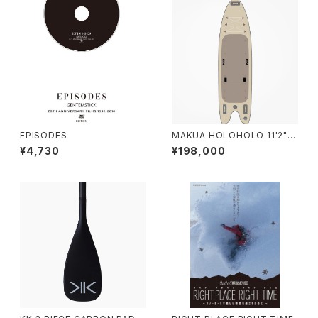
EPISODES
MAKUA HOLOHOLO 11'2"x
36"
¥4,730
¥198,000