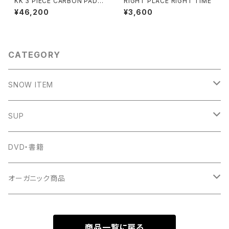
KK 3 PIECE CARBON PADD
RIGHT PLACE RIGHT TIME
LE
¥46,200
¥3,600
CATEGORY
SNOW ITEM
SNOW SHAPER
SUP
KOSSYMIX SNOWSURF WAX
C4 WATERMAN
DVD・書籍
KOKUA
オーガニック商品
サプリメント
商品一覧に戻る